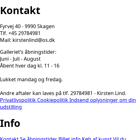
Kontakt
Fyrvej 40 - 9990 Skagen
Tlf. +45 29784981
Mail: kirstenlind@os.dk
Galleriet’s åbningstider:
Juni - Juli - August
Åbent hver dag kl. 11 - 16
Lukket mandag og fredag.
Andre aftaler kan laves på tlf. 29784981 - Kirsten Lind.
Privatlivspolitik
Cookiepolitik
Indsend oplysninger om din
udstilling
Info
Kontakt
Se åbningstider
Billet info
Køb af kunst
Vil du