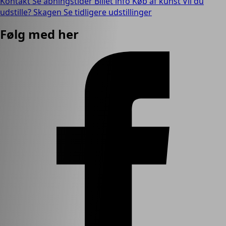
Kontakt
Se åbningstider
Billet info
Køb af kunst
Vil du
udstille?
Skagen
Se tidligere udstillinger
Følg med her