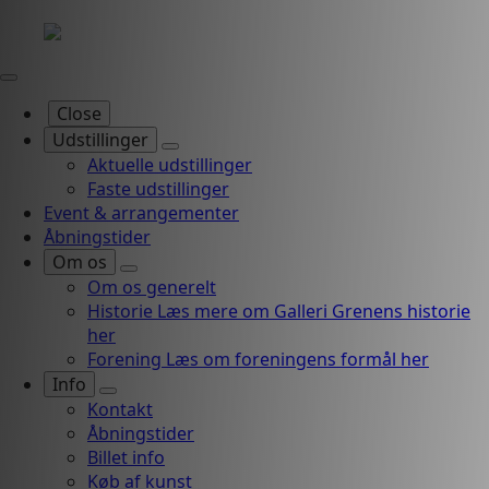
Close
Udstillinger
Aktuelle udstillinger
Faste udstillinger
Event & arrangementer
Åbningstider
Om os
Om os generelt
Historie
Læs mere om Galleri Grenens historie
her
Forening
Læs om foreningens formål her
Info
Kontakt
Åbningstider
Billet info
Køb af kunst