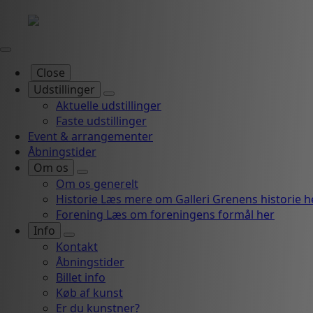
Close
Udstillinger
Aktuelle udstillinger
Faste udstillinger
Event & arrangementer
Åbningstider
Om os
Om os generelt
Historie
Læs mere om Galleri Grenens historie h
Forening
Læs om foreningens formål her
Info
Kontakt
Åbningstider
Billet info
Køb af kunst
Er du kunstner?