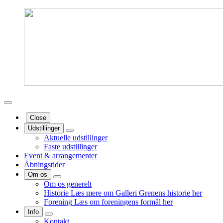
Close
Udstillinger
Aktuelle udstillinger
Faste udstillinger
Event & arrangementer
Åbningstider
Om os
Om os generelt
Historie
Læs mere om Galleri Grenens historie her
Forening
Læs om foreningens formål her
Info
Kontakt